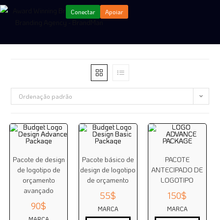
Conectar
Apoiar
Ordenação padrão
Pacote de design
Pacote básico de
PACOTE
de logotipo de
design de logotipo
ANTECIPADO DE
orçamento
de orçamento
LOGOTIPO
avançado
55
$
150
$
90
$
MARCA
MARCA
MARCA