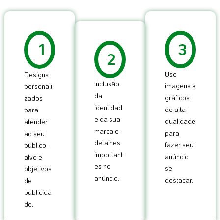
1
3
2
Use
Designs
Inclusão
imagens e
personali
da
gráficos
zados
identidad
de alta
para
e da sua
qualidade
atender
marca e
para
ao seu
detalhes
fazer seu
público-
important
anúncio
alvo e
es no
se
objetivos
anúncio.
destacar.
de
publicida
de.