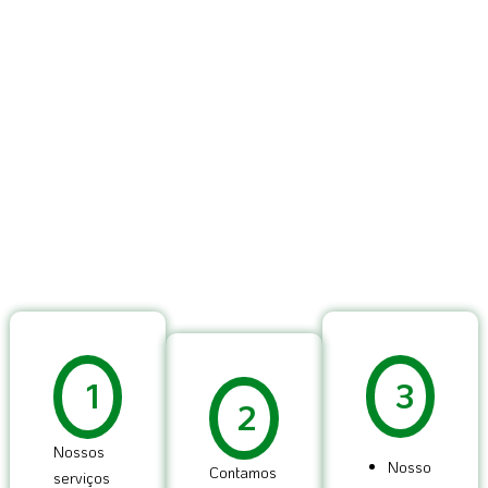
1
3
2
Nossos
Nosso
Contamos
serviços