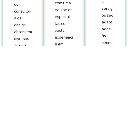
s
com uma
de
serviç
equipe de
consultori
os são
especialis
a de
adapt
tas com
design
ados
vasta
abrangem
às
experiênci
diversas
neces
a em
áreas e
sidade
design,
atendem
s e
marketing
empresas
objetiv
e
de todos
os
branding.
os portes
especí
e setores.
ficos
de
cada
cliente.